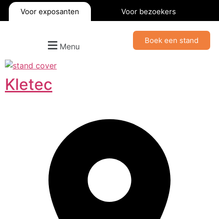
Voor exposanten
Voor bezoekers
Boek een stand
Menu
Kletec