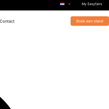
My Easyfairs
 Contact
Boek een stand