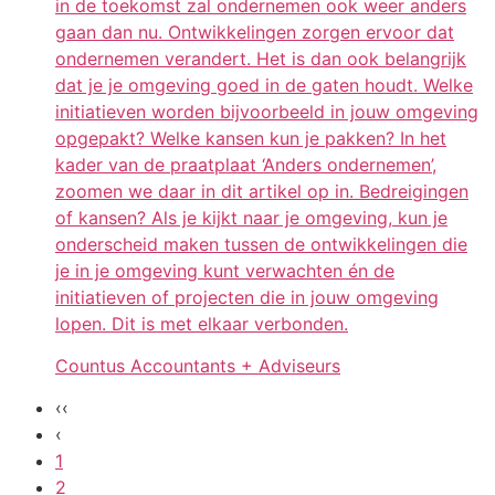
in de toekomst zal ondernemen ook weer anders
gaan dan nu. Ontwikkelingen zorgen ervoor dat
ondernemen verandert. Het is dan ook belangrijk
dat je je omgeving goed in de gaten houdt. Welke
initiatieven worden bijvoorbeeld in jouw omgeving
opgepakt? Welke kansen kun je pakken? In het
kader van de praatplaat ‘Anders ondernemen’,
zoomen we daar in dit artikel op in. Bedreigingen
of kansen? Als je kijkt naar je omgeving, kun je
onderscheid maken tussen de ontwikkelingen die
je in je omgeving kunt verwachten én de
initiatieven of projecten die in jouw omgeving
lopen. Dit is met elkaar verbonden.
Countus Accountants + Adviseurs
‹‹
‹
1
2