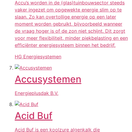
Accu’s worden in de (glas)tuinbouwsector steeds
vaker ingezet om opgewekte energie slim op te
slaan. Zo kan overtollige energie op een later
moment worden gebruikt, bijvoorbeeld wanneer
de vraag hoger is of de zon niet schijnt. Dit zorgt
voor meer flexibiliteit, minder piekbelasting en een
efficiënter energiesysteem binnen het bedrijf.
HG Energiesystemen
Accusystemen
Energieplusdak B.V.
Acid Buf
Acid Buf is een koolzure algenkalk die