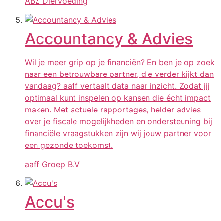
ABZ Diervoeding
Accountancy & Advies
Wil je meer grip op je financiën? En ben je op zoek
naar een betrouwbare partner, die verder kijkt dan
vandaag? aaff vertaalt data naar inzicht. Zodat jij
optimaal kunt inspelen op kansen die écht impact
maken. Met actuele rapportages, helder advies
over je fiscale mogelijkheden en ondersteuning bij
financiële vraagstukken zijn wij jouw partner voor
een gezonde toekomst.
aaff Groep B.V
Accu's