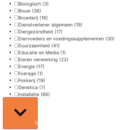
Biologisch
(3)
Bouw
(36)
Broederij
(16)
Dienstverlener algemeen
(19)
Diergezondheid
(17)
Diervoeders en voedingssupplementen
(30)
Duurzaamheid
(41)
Educatie en Media
(1)
Eieren verwerking
(22)
Energie
(17)
Foerage
(1)
Fokkerij
(19)
Genetica
(7)
Installatie
(66)
Toon meer