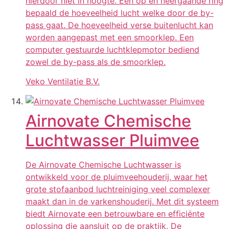
hierdoor niet in hoogte. Een op en neergaande ring
bepaald de hoeveelheid lucht welke door de by-
pass gaat. De hoeveelheid verse buitenlucht kan
worden aangepast met een smoorklep. Een
computer gestuurde luchtklepmotor bediend
zowel de by-pass als de smoorklep.
Veko Ventilatie B.V.
Airnovate Chemische
Luchtwasser Pluimvee
De Airnovate Chemische Luchtwasser is
ontwikkeld voor de pluimveehouderij, waar het
grote stofaanbod luchtreiniging veel complexer
maakt dan in de varkenshouderij. Met dit systeem
biedt Airnovate een betrouwbare en efficiënte
oplossing die aansluit op de praktijk. De