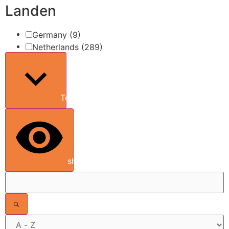
Landen
Germany
(9)
Netherlands
(289)
Toon meer
show results