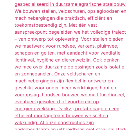
gespecialiseerd in duurzame agrarische staalbouw.
We bouwen stallen, veldschuren, opslagloodsen en
machinebergingen die praktisch, efficiënt en
toekomstbestendig zijn. Met één vast
aanspreekpunt begeleiden we het volledige traject
– van ontwerp tot oplevering. Voor stallen bieden
we maatwerk voor rundvee, varkens, pluimvee,
schapen en geiten, met aandacht voor ventilatie,
lichtinval, hygiëne en dierenwelzijn. Ook denken
we mee over duurzame oplossingen zoals isolatie
en zonnepanelen. Onze veldschuren en
machinebergingen zijn flexibel in ontwerp en
geschikt voor onder meer werktuigen, hooi en
voeropslag. Loodsen bouwen we multifunctioneel,
eventueel geïsoleerd of voorbereid op
energieopwekking. Dankzij prefabricage en een
efficiënt montageteam bouwen we snel en
vakkundig. Al onze constructies zijn
onderhoudsarm en uitbreidbaar, met staal als sterk