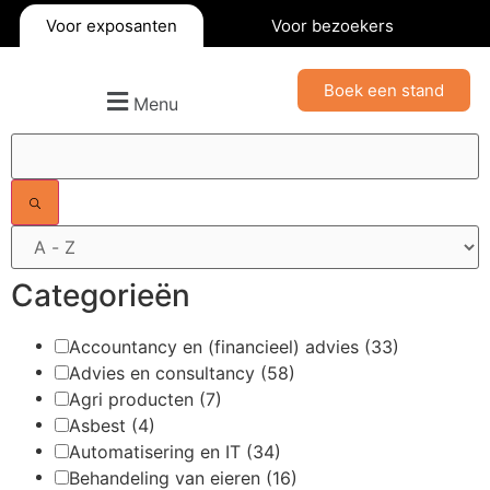
Voor exposanten
Voor bezoekers
Boek een stand
Menu
Filters
Categorieën
Accountancy en (financieel) advies
(33)
Advies en consultancy
(58)
Agri producten
(7)
Asbest
(4)
Automatisering en IT
(34)
Behandeling van eieren
(16)