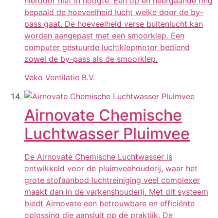
hierdoor niet in hoogte. Een op en neergaande ring
bepaald de hoeveelheid lucht welke door de by-
pass gaat. De hoeveelheid verse buitenlucht kan
worden aangepast met een smoorklep. Een
computer gestuurde luchtklepmotor bediend
zowel de by-pass als de smoorklep.
Veko Ventilatie B.V.
Airnovate Chemische
Luchtwasser Pluimvee
De Airnovate Chemische Luchtwasser is
ontwikkeld voor de pluimveehouderij, waar het
grote stofaanbod luchtreiniging veel complexer
maakt dan in de varkenshouderij. Met dit systeem
biedt Airnovate een betrouwbare en efficiënte
oplossing die aansluit op de praktijk. De