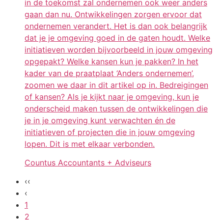
in de toekomst zal ondernemen ook weer anders
gaan dan nu. Ontwikkelingen zorgen ervoor dat
ondernemen verandert. Het is dan ook belangrijk
dat je je omgeving goed in de gaten houdt. Welke
initiatieven worden bijvoorbeeld in jouw omgeving
opgepakt? Welke kansen kun je pakken? In het
kader van de praatplaat ‘Anders ondernemen’,
zoomen we daar in dit artikel op in. Bedreigingen
of kansen? Als je kijkt naar je omgeving, kun je
onderscheid maken tussen de ontwikkelingen die
je in je omgeving kunt verwachten én de
initiatieven of projecten die in jouw omgeving
lopen. Dit is met elkaar verbonden.
Countus Accountants + Adviseurs
‹‹
‹
1
2