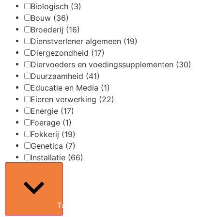
Biologisch
(3)
Bouw
(36)
Broederij
(16)
Dienstverlener algemeen
(19)
Diergezondheid
(17)
Diervoeders en voedingssupplementen
(30)
Duurzaamheid
(41)
Educatie en Media
(1)
Eieren verwerking
(22)
Energie
(17)
Foerage
(1)
Fokkerij
(19)
Genetica
(7)
Installatie
(66)
Toon meer