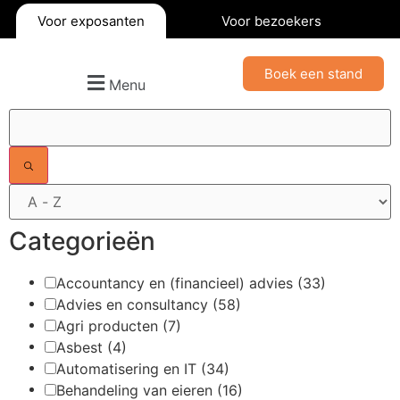
Voor exposanten
Voor bezoekers
Boek een stand
Menu
Filters
Categorieën
Accountancy en (financieel) advies
(33)
Advies en consultancy
(58)
Agri producten
(7)
Asbest
(4)
Automatisering en IT
(34)
Behandeling van eieren
(16)