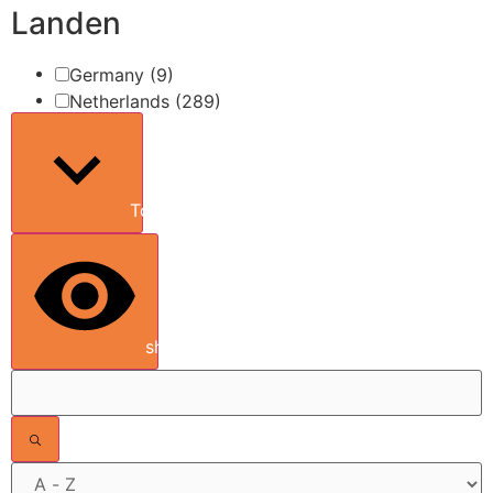
Landen
Germany
(9)
Netherlands
(289)
Toon meer
show results