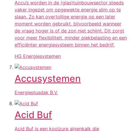
Accu’s worden in de (glas)tuinbouwsector steeds
vaker ingezet om opgewekte energie slim op te
slaan. Zo kan overtollige energie op een later
moment worden gebruikt, bijvoorbeeld wanneer
de vraag hoger is of de zon niet schijnt. Dit zorgt
voor meer flexibiliteit, minder piekbelasting en een
efficiënter energiesysteem binnen het bedrijf.
HG Energiesystemen
Accusystemen
Energieplusdak B.V.
Acid Buf
Acid Buf is een koolzure algenkalk die