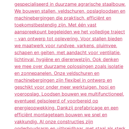
gespecialiseerd in duurzame agrarische staalbouw.
We bouwen stallen, veldschuren, opslagloodsen en
machinebergingen die praktisch, efficiënt en
toekomstbestendig zijn. Met één vast
aanspreekpunt begeleiden we het volledige traject
– van ontwerp tot oplevering. Voor stallen bieden
we maatwerk voor rundvee, varkens, pluimvee,
schapen en geiten, met aandacht voor ventilatie,
lichtinval, hygiëne en dierenwelzijn. Ook denken
we mee over duurzame oplossingen zoals isolatie
en zonnepanelen. Onze veldschuren en
machinebergingen zijn flexibel in ontwerp en
geschikt voor onder meer werktuigen, hooi en
voeropslag. Loodsen bouwen we multifunctioneel,
eventueel geïsoleerd of voorbereid op
energieopwekking. Dankzij prefabricage en een
efficiënt montageteam bouwen we snel en
vakkundig. Al onze constructies zijn
onderhoudsarm en uitbreidbaar, met staal als sterk