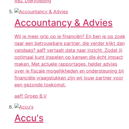
ABZ Diervoeding
Accountancy & Advies
Wil je meer grip op je financiën? En ben je op zoek
naar een betrouwbare partner, die verder kijkt dan
vandaag? aaff vertaalt data naar inzicht. Zodat jij
optimaal kunt inspelen op kansen die écht impact
maken. Met actuele rapportages, helder advies
over je fiscale mogelijkheden en ondersteuning bij
financiële vraagstukken zijn wij jouw partner voor
een gezonde toekomst.
aaff Groep B.V
Accu's