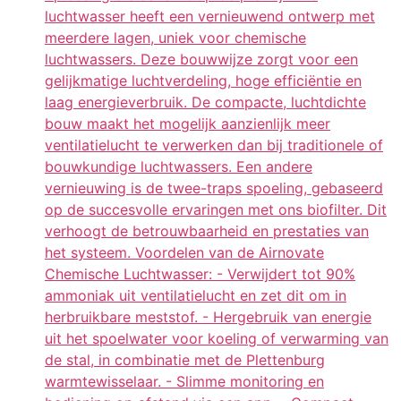
luchtwasser heeft een vernieuwend ontwerp met
meerdere lagen, uniek voor chemische
luchtwassers. Deze bouwwijze zorgt voor een
gelijkmatige luchtverdeling, hoge efficiëntie en
laag energieverbruik. De compacte, luchtdichte
bouw maakt het mogelijk aanzienlijk meer
ventilatielucht te verwerken dan bij traditionele of
bouwkundige luchtwassers. Een andere
vernieuwing is de twee-traps spoeling, gebaseerd
op de succesvolle ervaringen met ons biofilter. Dit
verhoogt de betrouwbaarheid en prestaties van
het systeem. Voordelen van de Airnovate
Chemische Luchtwasser: - Verwijdert tot 90%
ammoniak uit ventilatielucht en zet dit om in
herbruikbare meststof. - Hergebruik van energie
uit het spoelwater voor koeling of verwarming van
de stal, in combinatie met de Plettenburg
warmtewisselaar. - Slimme monitoring en