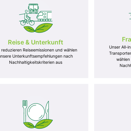
Fra
Reise & Unterkunft
Unser All-i
r reduzieren Reiseemissionen und wählen
Transportem
unsere Unterkunftsempfehlungen nach
wählen 
Nachhaltigkeitskriterien aus
Nachha
 und Unterkunft
Fracht & Log
r Veranstaltungsort ist mit Ladestationen für
ektrofahrzeuge ausgestattet.
Wir nutzen Na
r Veranstaltungsort verfügt über Parkplätze
Verträgen u