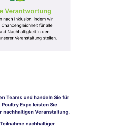
nsere Lieferanten nach
le Verantwortung
Transportkriterien aus
n nach Inklusion, indem wir
it Chancengleichheit für alle
und Nachhaltigkeit in den
unserer Veranstaltung stellen.
antwortung
nen Teams und handeln Sie für
nsprogramm umfasst Themen
Nachhaltigkeit
 Poultry Expo leisten Sie
art-ups eine Plattform, um ihre
r nachhaltigen Veranstaltung.
en Innovationen vorzustellen
e Teilnahme nachhaltiger