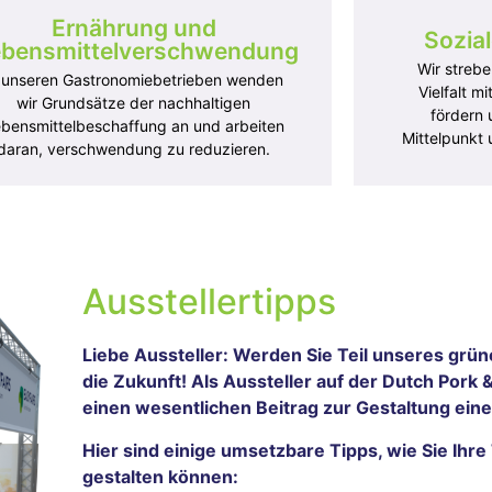
r Fahrräder.
Wir wählen u
Ernährung und
Sozia
r empfehlen die Bildung von
nachhaltigen 
ebensmittelverschwendung
hrgemeinschaften
Wir strebe
 unseren Gastronomiebetrieben wenden
Vielfalt m
wir Grundsätze der nachhaltigen
fördern 
bensmittelbeschaffung an und arbeiten
Mittelpunkt 
daran, verschwendung zu reduzieren.
smittel und
Ausstellertipps
nsmittelverschwendung
Soziale Ver
Liebe Aussteller: Werden Sie Teil unseres grü
r bitten unsere Lieferanten, an den
Unser Wisse
tering-Standorten eine Portionskontrolle
rund um die 
die Zukunft! Als Aussteller auf der Dutch Pork &
zuwenden, um Abfall zu reduzieren.
Wir bieten St
einen wesentlichen Beitrag zur Gestaltung eine
getarische und vegane Optionen sind an
bahnbrechend
n Catering-Standorten verfügbar
Hier sind einige umsetzbare Tipps, wie Sie Ihr
gestalten können: