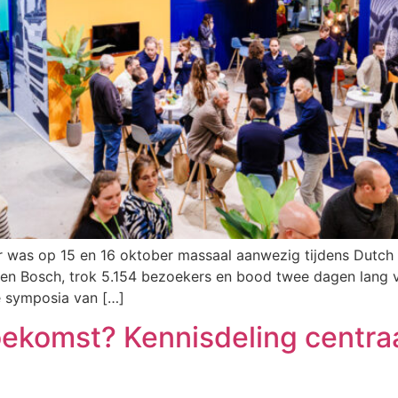
as op 15 en 16 oktober massaal aanwezig tijdens Dutch Po
Den Bosch, trok 5.154 bezoekers en bood twee dagen lang v
e symposia van […]
ekomst? Kennisdeling centraa