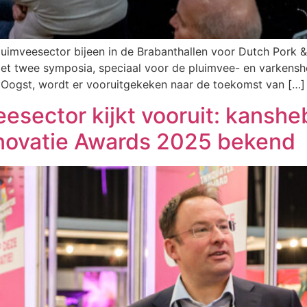
imveesector bijeen in de Brabanthallen voor Dutch Pork & P
et twee symposia, speciaal voor de pluimvee- en varkensho
Oogst, wordt er vooruitgekeken naar de toekomst van […]
esector kijkt vooruit: kansh
nnovatie Awards 2025 bekend