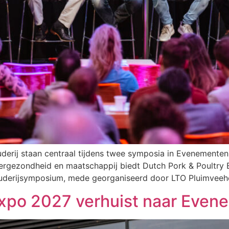
erij staan centraal tijdens twee symposia in Evenemente
iergezondheid en maatschappij biedt Dutch Pork & Poultry E
uderijsymposium, mede georganiseerd door LTO Pluimveeho
Expo 2027 verhuist naar Eve