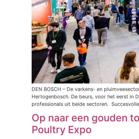
DEN BOSCH – De varkens- en pluimveesector w
Hertogenbosch. De beurs, voor het eerst in 
professionals uit beide sectoren. Succesvoll
Op naar een gouden to
Poultry Expo