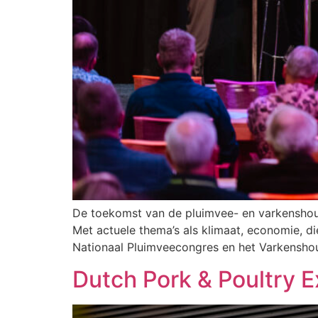
De toekomst van de pluimvee- en varkenshoud
Met actuele thema’s als klimaat, economie, d
Nationaal Pluimveecongres en het Varkensho
Dutch Pork & Poultry 