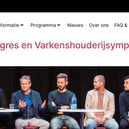
nformatie
Programma
Nieuws
Over ons
FAQ &
ngres en Varkenshouderijsym