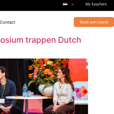
My Easyfairs
 Contact
Boek een stand
posium trappen Dutch